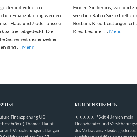
ge der individuellen
Finden Sie heraus, wo und zu
ichen Finanzplanung werden
welchen Raten Sie aktuell zu
nser Haus und / oder unsere
Bestzins Kreditleistungen erha
kpartner abgedeckt. Die
Kreditrechner …
Mehr.
elle Sicherheit des einzelnen
en sind …
Mehr.
ESSUM
KUNDENSTIMMEN
future Finanzplanung UG
★★★★★ "Seit 4 Jahren mein
gsbeschränkt) Thomas Haupt
Finanzberater und Versicherungs
laner + Versicherungsmakler gem.
des Vertrauens. Flexibel, jederzeit