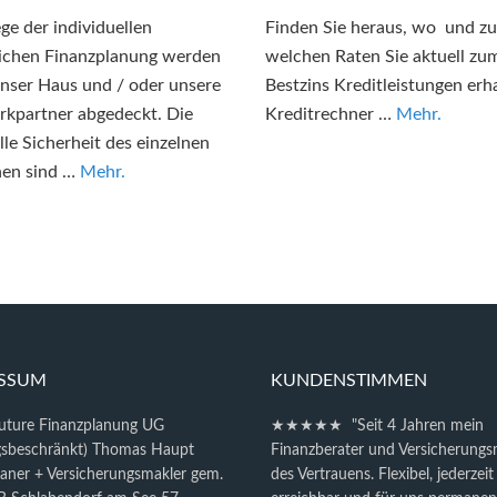
ge der individuellen
Finden Sie heraus, wo und zu
ichen Finanzplanung werden
welchen Raten Sie aktuell zu
nser Haus und / oder unsere
Bestzins Kreditleistungen erha
kpartner abgedeckt. Die
Kreditrechner …
Mehr.
elle Sicherheit des einzelnen
en sind …
Mehr.
ESSUM
KUNDENSTIMMEN
future Finanzplanung UG
★★★★★ "Seit 4 Jahren mein
gsbeschränkt) Thomas Haupt
Finanzberater und Versicherungs
laner + Versicherungsmakler gem.
des Vertrauens. Flexibel, jederzeit