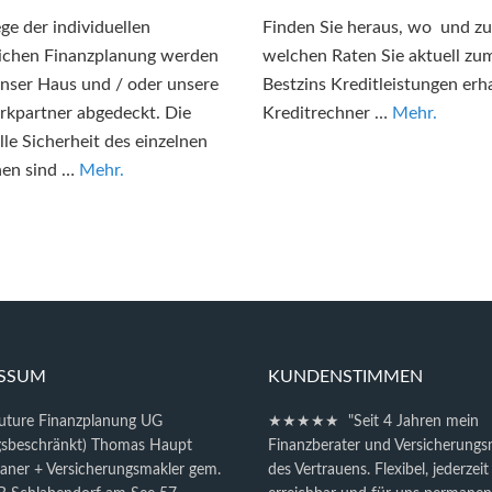
ge der individuellen
Finden Sie heraus, wo und zu
ichen Finanzplanung werden
welchen Raten Sie aktuell zu
nser Haus und / oder unsere
Bestzins Kreditleistungen erha
kpartner abgedeckt. Die
Kreditrechner …
Mehr.
elle Sicherheit des einzelnen
en sind …
Mehr.
ESSUM
KUNDENSTIMMEN
future Finanzplanung UG
★★★★★ "Seit 4 Jahren mein
gsbeschränkt) Thomas Haupt
Finanzberater und Versicherungs
laner + Versicherungsmakler gem.
des Vertrauens. Flexibel, jederzeit