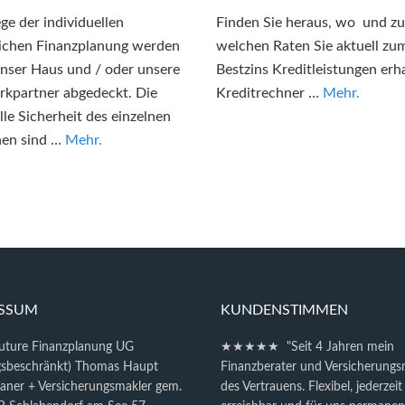
ge der individuellen
Finden Sie heraus, wo und zu
ichen Finanzplanung werden
welchen Raten Sie aktuell zu
nser Haus und / oder unsere
Bestzins Kreditleistungen erha
kpartner abgedeckt. Die
Kreditrechner …
Mehr.
elle Sicherheit des einzelnen
en sind …
Mehr.
ESSUM
KUNDENSTIMMEN
future Finanzplanung UG
★★★★★ "Seit 4 Jahren mein
gsbeschränkt) Thomas Haupt
Finanzberater und Versicherungs
laner + Versicherungsmakler gem.
des Vertrauens. Flexibel, jederzeit